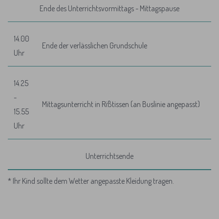
Ende des Unterrichtsvormittags - Mittagspause
14.00
Ende der verlässlichen Grundschule
Uhr
14.25
-
Mittagsunterricht in Rißtissen (an Buslinie angepasst)
15.55
Uhr
Unterrichtsende
* Ihr Kind sollte dem Wetter angepasste Kleidung tragen.