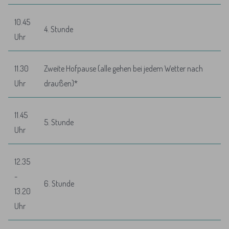
10.45
4. Stunde
Uhr
11.30
Zweite Hofpause (alle gehen bei jedem Wetter nach
Uhr
draußen)*
11.45
5. Stunde
Uhr
12.35
-
6. Stunde
13.20
Uhr