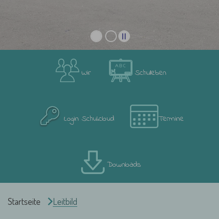
Wir
Schulleben
Login Schul.cloud
Termine
Downloads
Sie sind hier:
Startseite
Leitbild