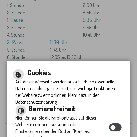
1. Stunde
8.00 Uhr
2. Stunde
8.50 Uhr
1. Pause
9.35 Uhr
3. Stunde
9.55 Uhr
4. Stunde
10.45 Uhr
2. Pause
11.30 Uhr
5. Stunde
11.45 Uhr
6. Stunde
12.35 bis 13.20 Uhr
7. Stunde
14.25 bis 15.55 Uhr
Cookies
Auf dieser Webseite werden ausschließlich essentielle
Daten in Cookies gespeichert, um wichtige Funktionen
Zu den Ferienzeiten 26/27.pdf
der Website zu ermöglichen. Mehr dazu in der
Datenschutzerklärung
Barrierefreiheit
Hier können Sie die Farbkontraste auf dieser
Webseite erhöhen. Sie können diese
Inhalt
Einstellungen über den Button "Kontrast"